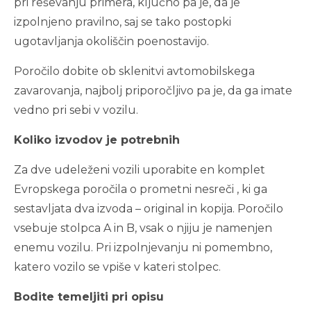
pri reševanju primera, ključno pa je, da je
izpolnjeno pravilno, saj se tako postopki
ugotavljanja okoliščin poenostavijo.
Poročilo dobite ob sklenitvi avtomobilskega
zavarovanja, najbolj priporočljivo pa je, da ga imate
vedno pri sebi v vozilu.
Koliko izvodov je potrebnih
Za dve udeleženi vozili uporabite en komplet
Evropskega poročila o prometni nesreči , ki ga
sestavljata dva izvoda – original in kopija. Poročilo
vsebuje stolpca A in B, vsak o njiju je namenjen
enemu vozilu. Pri izpolnjevanju ni pomembno,
katero vozilo se vpiše v kateri stolpec.
Bodite temeljiti pri opisu