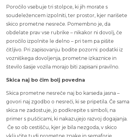
Poročilo vsebuje tri stolpce, ki jih morate s
soudeležencem izpolniti, ter prostor, kjer narišete
skico prometne nesreče. Pomembno je, da
obdelate prav vse rubrike – nikakor ni dovolj, če
poročilo izpolnite le delno – pri tem pa pišite
čitljivo. Pri zapisovanju bodite pozorni: podatki iz
vozniškega dovoljenja, prometne izkaznice in
število šasije vozila morajo biti zapisani pravilno.
Skica naj bo čim bolj povedna
Skica prometne nesreče naj bo karseda jasna –
govori naj zgodbo o nesreči, ki se pripetila. Če sama
skica ne zadostuje, jo podkrepite s simboli, na
primer s puščicami, ki nakazujejo razvoj dogajanja.
Če so ob cestišču, kjer je bila nezgoda, v skico
vključite tudi prometne znake in semaforje.