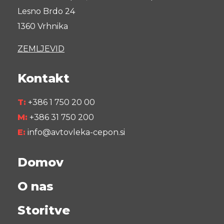
Lesno Brdo 24
1360 Vrhnika
ZEMLJEVID
Kontakt
T:
+386 1 750 20 00
M:
+386 31 750 200
E:
info@avtovleka-cepon.si
Domov
O nas
Storitve