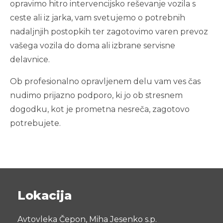
opravimo hitro intervencijsko reševanje vozila s
ceste ali iz jarka, vam svetujemo o potrebnih
Prevozi kamp prikolic, avtodomov in lažjih tovornih
nadaljnjih postopkih ter zagotovimo varen prevoz
vozil
vašega vozila do doma ali izbrane servisne
delavnice.
Prevozi po sistemu zbirnika
Ob profesionalno opravljenem delu vam ves čas
Hramba vozil, počitniških prikolic in strojne
nudimo prijazno podporo, ki jo ob stresnem
mehanizacije
dogodku, kot je prometna nesreča, zagotovo
potrebujete.
Najem nadomestnih vozil
Manjša popravila v naši delavnici
Lokacija
Avtovleka Čepon, Miha Jesenko s.p.