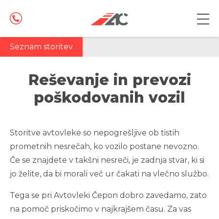
Seznam storitev
Reševanje in prevozi
STORITVE
poškodovanih vozil
Reševanje in prevozi poškodovanih vozil
Storitve avtovleke so nepogrešljive ob tistih
Prevozi vozil v okvari
prometnih nesrečah, ko vozilo postane nevozno.
Če se znajdete v takšni nesreči, je zadnja stvar, ki si
Pomoč na cesti
jo želite, da bi morali več ur čakati na vlečno službo.
Prevozi novih vozil
Tega se pri Avtovleki Čepon dobro zavedamo, zato
na pomoč priskočimo v najkrajšem času. Za vas
Prevozi gradbene in kmetijske mehanizacije